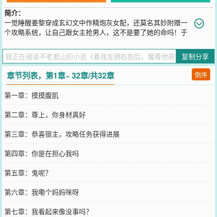
简介：
一觉睡醒姜黎穿成玄幻文中作精炮灰女配，还莫名其妙附赠一
个攻略系统，让自己跟女主抢男人，这不是要了她的命吗！于
是姜黎努力和男主保持距离，可男主怎么突然贴上来了，还口口声声
说非她不可。魔尊沈无临：做我的人，腹肌可以随便看。姜黎：谢谢
复制分享
了不用，我没有小众的特殊癖好。
您要是觉得《
看我左拥右抱后，魔尊他原地爆哭
》还不错的话请不要
章节列表，第1章~ 32章/共32章
倒序
忘记向您QQ群和微博微信里的朋友推荐哦！
第一章：摸摸腹肌
第二章：尊上，你身材真好
第三章：恭喜宿主，攻略任务获得进展
第四章：你是在担心我吗
第五章：鬼呢？
第六章：我嘞个妈妈咪呀
第七章：我看起来像没事吗？