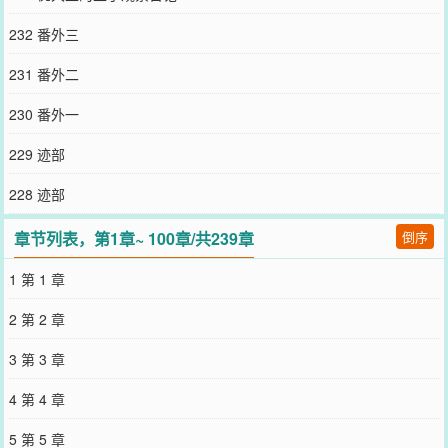
榜no.1.我不会说，我还是——西国公主，某贵气犬公子流落在现代的
亲妹妹。当然了，我的身份远不止如此，我还是……一名公安。谁家
232 番外三
好人主业女高，副业是女扮男装进警校后被派去犯罪组织卧底的公安
啊！哦对了，我还有个名字叫工藤残雪，是“霓虹救世主”父母捡来的
231 番外二
女儿。我：……buff叠满了。某犯罪组织集体会议上——真公安卧底：
他怎么天天会议上在睡觉？我：补觉中，勿扰。谁懂一天打N份工的
230 番外一
痛苦？……你有没有为演好人设拼过命？我有。
您要是觉得《
为古早狗血网球同人文奋斗！
》还不错的话请不要忘记
229 迹部
向您QQ群和微博微信里的朋友推荐哦！
228 迹部
章节列表，第1章~ 100章/共239章
倒序
1 第 1 章
2 第 2 章
3 第 3 章
4 第 4 章
5 第 5 章