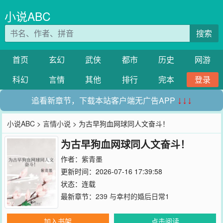
小说ABC
搜索
首页
玄幻
武侠
都市
历史
网游
科幻
言情
其他
排行
完本
登录
追看新章节，下载本站客户端无广告APP
↓↓↓
小说ABC
>
言情小说
> 为古早狗血网球同人文奋斗！
为古早狗血网球同人文奋斗！
作者：
紫青墨
更新时间：2026-07-16 17:39:58
状态：连载
最新章节：
239 与幸村的婚后日常1
加入书架
点击阅读