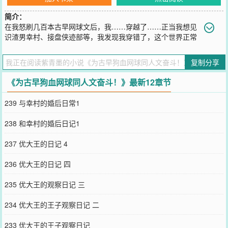
简介：
在我怒刷几百本古早网球文后，我……穿越了……正当我想见
识渣男幸村、接盘侠迹部等，我发现我穿错了，这个世界正常
的没有任何狗血。没有狗血，我就创造狗血，不能浪费我看的几百本
古早同人文。我：幸村君，能配合我演个渣男的戏码吗？幸
复制分享
村：？？？我：迹部，你能接个盘吗？？是我和幸村的孩子。幸村、
迹部：？？？我：仁王君，能拜托你当个备胎吗？仁王：……握拳，
《为古早狗血网球同人文奋斗！》最新12章节
我誓要重现古早狗血文的剧情！排：正文第三人称，我瞎写，大家随
便看看。无逻辑，无剧情，想到什么写什么。复建轻松之作，不要期
239 与幸村的婚后日常1
待，不要期待。一定OOC，不要考据，如写不对评论指出，看情况改
不改。——————————下面是预收————————在综漫世
238 和幸村的婚后日记1
界手握古早剧本在我吐槽狗血古早文后，我穿越了，不仅穿了，我
还……绑定了古早剧本扮演系统。这是我的福报吗？不，这是扎在我
237 优大王的日记 4
身上的回旋镖。从此后，我开始了在综漫世界被迫扮演“古早人设”的
羞耻人生。……转学来立海大的第一天，我就手拿网球拍勇闯网球
236 优大王的日记 四
部，天知道我连网球都不会打。转学第二天，我被网球部正选后援会
集体约谈，被迫参与了一个长达三小时的会议，会议主题：不准利用
235 优大王的观察日记 三
高超的网球技术接近王子们。转学第N天，我那在医院接受治疗的同
桌痊愈出院了。我：演演演，演个不停，演到疲倦！王子们：为什么
234 优大王的王子观察日记 二
每次见到她，她的画风都和其他人不同？演出自信，演出强大。身负
超强古早人设的我不仅会打网球，会七国语言，还是从无败绩的杀手
233 优大王的王子观察日记