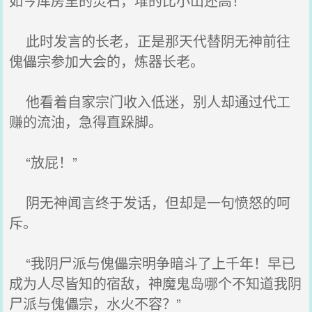
如今库房里的灵石，堆的比小山还高！”
此时发言的长老，正是那天代替阴无神前往
傀儡宗参加大会的，炼器长老。
他看着自家宗门收入低迷，别人却通过代工
赚的流油，急得直跺脚。
“放屁！”
阴无神闻言终于发话，但却是一句愤怒的呵
斥。
“我阴尸派与傀儡宗明争暗斗了上千年！早已
成为人尽皆知的宿敌，神魔鬼岛哪个不知道我阴
尸派与傀儡宗，水火不容？”