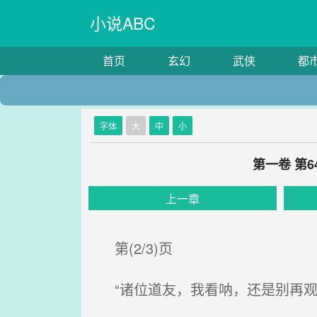
小说ABC
首页
玄幻
武侠
都
字体
大
中
小
第一卷 第
上一章
第(2/3)页
“诸位道友，我看呐，还是别再观