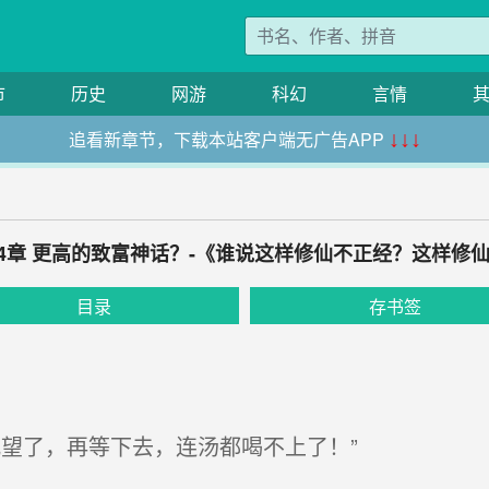
市
历史
网游
科幻
言情
追看新章节，下载本站客户端无广告APP
↓↓↓
64章 更高的致富神话？-《谁说这样修仙不正经？这样修
目录
存书签
望了，再等下去，连汤都喝不上了！”