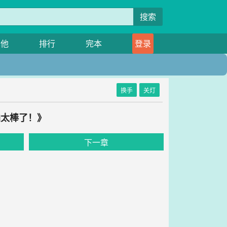
搜索
其他
排行
完本
登录
换手
关灯
仙太棒了！》
下一章