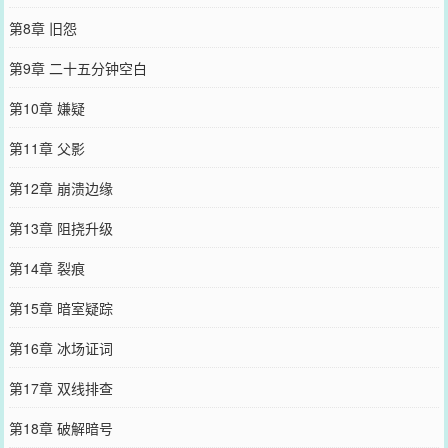
第8章 旧怨
第9章 二十五分钟空白
第10章 嫌疑
第11章 父影
第12章 崩溃边缘
第13章 阻挠升级
第14章 裂痕
第15章 暗室疑踪
第16章 冰场证词
第17章 双线排查
第18章 破解暗号