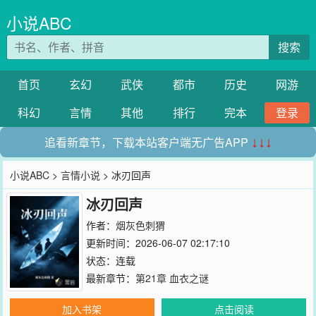
小说ABC
搜索
首页
玄幻
武侠
都市
历史
网游
科幻
言情
其他
排行
完本
登录
追看新章节，下载本站客户端无广告APP
↓↓↓
小说ABC
>
言情小说
> 冰刃回声
冰刃回声
作者：
烟灰色刺猬
更新时间：2026-06-07 02:17:10
状态：连载
最新章节：
第21章 血衣之谜
加入书架
点击阅读