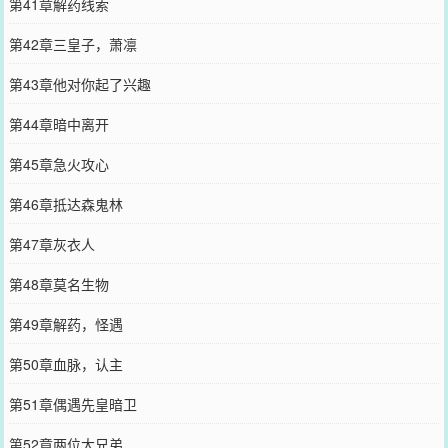
第41章解药线索
第42章三皇子，萧凛
第43章他对你起了兴趣
第44章暗中离开
第45章急火攻心
第46章抵达森鬼林
第47章灰衣人
第48章莫名生物
第49章解药，怪遇
第50章血脉，认主
第51章偶遇先皇暗卫
第52章两位大兄弟