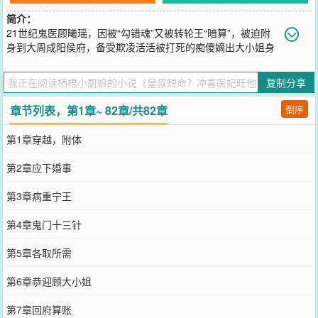
简介：
21世纪鬼医顾曦瑶，因被“勾错魂”又被转轮王“暗算”，被迫附
身到大周成阳侯府，备受欺凌活活被打死的痴傻嫡出大小姐身
上。为在这个朝代站稳脚跟，自身安危以及护佑原主亲人，顾曦瑶与
皇叔达成交易，形成协议婚姻，从而被卷入皇权斗争之中。直到一切
复制分享
尘埃落后，顾曦瑶以为协议也该终止，两人当好聚好散时，压下心底
的悸动提出解除协议。却不料遭到病弱皇叔一反常态的撕毁协议，并
章节列表，第1章~ 82章/共82章
倒序
红着眼质问：“顾曦瑶，你没有心吗？”而后，更是在她不知所措之
际，皇叔竟厚着脸皮要自荐枕席。直到此时，顾曦瑶才恍然觉悟，原
第1章穿越，附体
来他们两人之间，单相思的并非只她一个！
您要是觉得《
皇叔短命？冲喜医妃旺他百年
》还不错的话请不要忘记
第2章应下婚事
向您QQ群和微博微信里的朋友推荐哦！
第3章病重宁王
第4章鬼门十三针
第5章各取所需
第6章恭迎顾大小姐
第7章回府算账