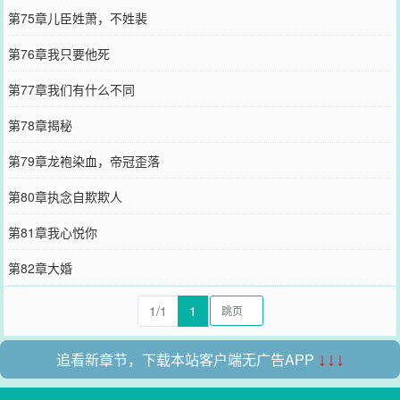
第75章儿臣姓萧，不姓裴
第76章我只要他死
第77章我们有什么不同
第78章揭秘
第79章龙袍染血，帝冠歪落
第80章执念自欺欺人
第81章我心悦你
第82章大婚
1/1
1
追看新章节，下载本站客户端无广告APP
↓↓↓