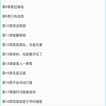
第8章索还嫁妆
第9章只有血债
第10章禁忌梨园
第11章疯癫真相
第12章既是盟友，亦是夫妻
第13章铁树，怕是要开花了
第14章破事儿一箩筐
第15章先皇玉佩
第16章不会冲动行事
第17章随时可能被舍弃
第18章简直就是王爷的福星