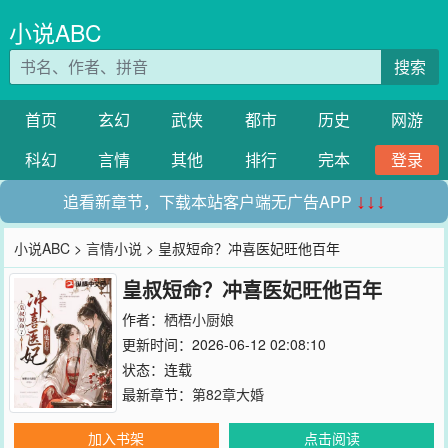
小说ABC
搜索
首页
玄幻
武侠
都市
历史
网游
科幻
言情
其他
排行
完本
登录
追看新章节，下载本站客户端无广告APP
↓↓↓
小说ABC
>
言情小说
> 皇叔短命？冲喜医妃旺他百年
皇叔短命？冲喜医妃旺他百年
作者：
栖梧小厨娘
更新时间：2026-06-12 02:08:10
状态：连载
最新章节：
第82章大婚
加入书架
点击阅读