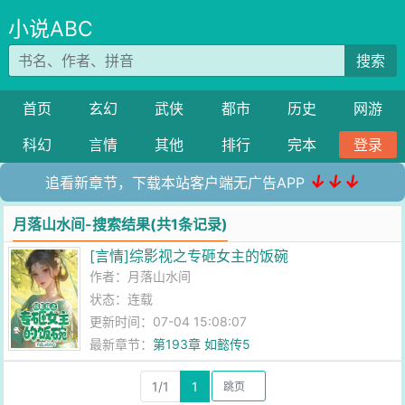
小说ABC
搜索
首页
玄幻
武侠
都市
历史
网游
科幻
言情
其他
排行
完本
登录
↓↓↓
追看新章节，下载本站客户端无广告APP
月落山水间-搜索结果(共1条记录)
[言情]综影视之专砸女主的饭碗
作者：
月落山水间
状态：连载
更新时间：07-04 15:08:07
最新章节：
第193章 如懿传5
1/1
1