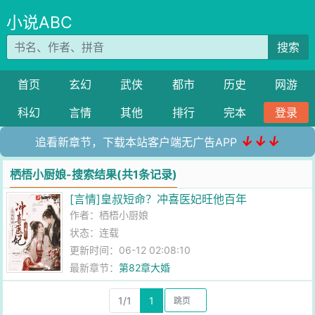
小说ABC
搜索
首页
玄幻
武侠
都市
历史
网游
科幻
言情
其他
排行
完本
登录
↓↓↓
追看新章节，下载本站客户端无广告APP
栖梧小厨娘-搜索结果(共1条记录)
[言情]皇叔短命？冲喜医妃旺他百年
作者：
栖梧小厨娘
状态：连载
更新时间：06-12 02:08:10
最新章节：
第82章大婚
1/1
1